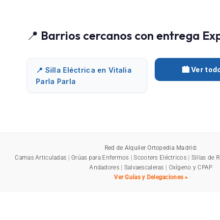
📍 Barrios cercanos con entrega Ex
🏙️ Ver to
📍 Silla Eléctrica en Vitalia
Parla Parla
Red de Alquiler Ortopedia Madrid:
Camas Articuladas
|
Grúas para Enfermos
|
Scooters Eléctricos
|
Sillas de 
Andadores
|
Salvaescaleras
|
Oxígeno y CPAP
Ver Guías y Delegaciones »