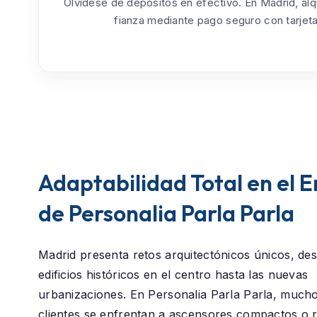
Olvídese de depósitos en efectivo. En Madrid, alq
fianza mediante pago seguro con tarjeta
Adaptabilidad Total en el 
de Personalia Parla Parla
Madrid presenta retos arquitectónicos únicos, des
edificios históricos en el centro hasta las nuevas
urbanizaciones. En
Personalia Parla Parla
, mucho
clientes se enfrentan a ascensores compactos o