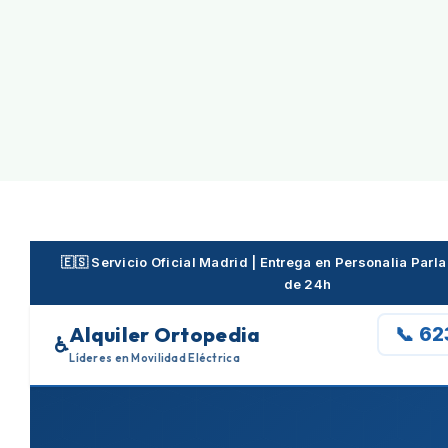
Skip
to
content
🇪🇸 Servicio Oficial Madrid | Entrega en Personalia Parl
de 24h
Alquiler Ortopedia
📞 6
♿
Líderes en Movilidad Eléctrica