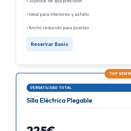
Joystick de alta precisión
Ideal para interiores y asfalto
Ancho reducido para puertas
Reservar Basic
TOP VENT
VERSATILIDAD TOTAL
Silla Eléctrica Plegable
225€