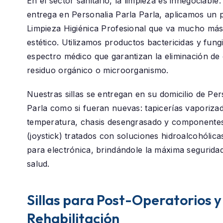
En el sector sanitario, la limpieza es innegociable
entrega en
Personalia Parla Parla
, aplicamos un 
Limpieza Higiénica Profesional
que va mucho más a
estético. Utilizamos productos bactericidas y fung
espectro médico que garantizan la eliminación de 
residuo orgánico o microorganismo.
Nuestras sillas se entregan en su domicilio de
Per
Parla
como si fueran nuevas: tapicerías vaporizad
temperatura, chasis desengrasado y componentes
(joystick) tratados con soluciones hidroalcohólica
para electrónica, brindándole la máxima segurida
salud.
Sillas para Post-Operatorios y
Rehabilitación