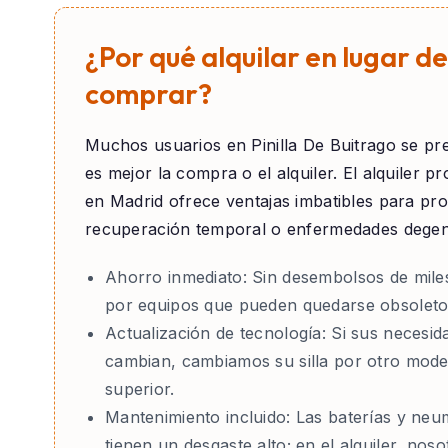
¿Por qué alquilar en lugar de
comprar?
Muchos usuarios en
Pinilla De Buitrago
se pre
es mejor la compra o el alquiler. El alquiler pr
en Madrid ofrece ventajas imbatibles para pr
recuperación temporal o enfermedades degen
Ahorro inmediato:
Sin desembolsos de mile
por equipos que pueden quedarse obsoleto
Actualización de tecnología:
Si sus necesid
cambian, cambiamos su silla por otro mode
superior.
Mantenimiento incluido:
Las baterías y neu
tienen un desgaste alto; en el alquiler, nos