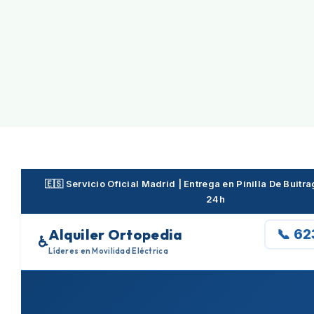
Skip
to
content
🇪🇸 Servicio Oficial Madrid | Entrega en Pinilla De Buit
24h
Alquiler Ortopedia
📞 6
♿
Líderes en Movilidad Eléctrica