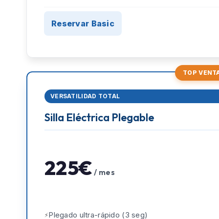
Reservar Basic
TOP VENT
VERSATILIDAD TOTAL
Silla Eléctrica Plegable
225€
/ mes
Plegado ultra-rápido (3 seg)