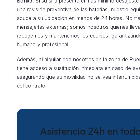
Bonita
. Si su silla presenta el más mínimo desajuste
una revisión preventiva de las baterías, nuestro equ
acude a su ubicación en menos de 24 horas. No t
mensajerías externas; somos nosotros quienes llev
recogemos y mantenemos los equipos, garantizando
humano y profesional.
Además, al alquilar con nosotros en la zona de
Puer
tiene acceso a sustitución inmediata en caso de aver
asegurando que su movilidad no se vea interrumpida
del contrato.
Asistencia 24h en toda