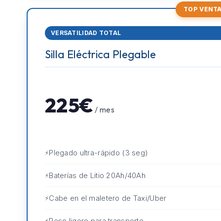
TOP VENT
VERSATILIDAD TOTAL
Silla Eléctrica Plegable
225€
/ mes
Plegado ultra-rápido (3 seg)
Baterías de Litio 20Ah/40Ah
Cabe en el maletero de Taxi/Uber
Peso ligero para transporte