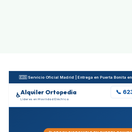
Skip
to
content
🇪🇸 Servicio Oficial Madrid | Entrega en Puerta Bonita 
Alquiler Ortopedia
📞 62
♿
Líderes en Movilidad Eléctrica