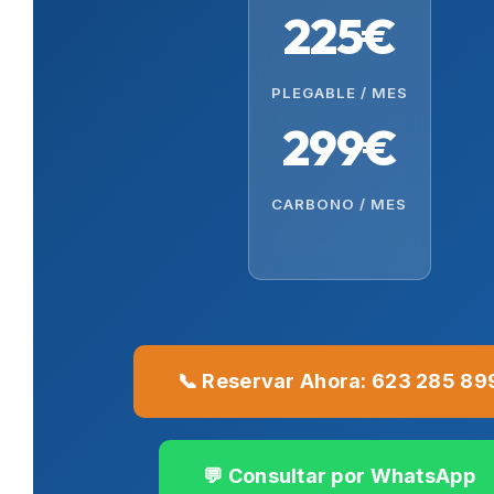
225€
PLEGABLE / MES
299€
CARBONO / MES
📞 Reservar Ahora: 623 285 89
💬 Consultar por WhatsApp