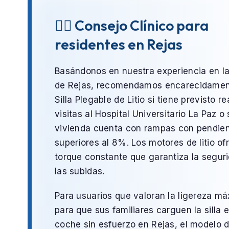
👨‍⚕️ Consejo Clínico para
residentes en Rejas
Basándonos en nuestra experiencia en l
de
Rejas
, recomendamos encarecidamen
Silla Plegable de Litio
si tiene previsto re
visitas al
Hospital Universitario La Paz
o 
vivienda cuenta con rampas con pendie
superiores al 8%. Los motores de litio o
torque constante que garantiza la segur
las subidas.
Para usuarios que valoran la ligereza m
para que sus familiares carguen la silla e
coche sin esfuerzo en
Rejas
, el modelo 