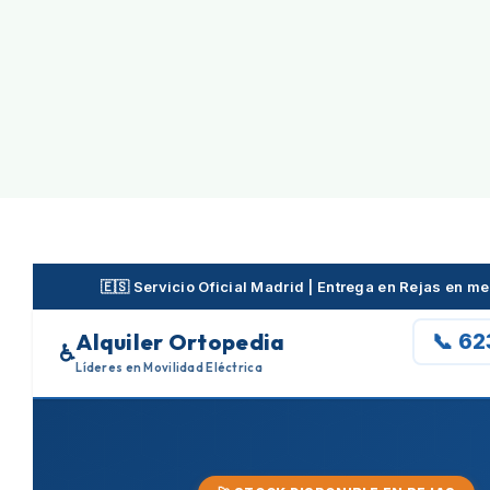
Skip
to
content
🇪🇸 Servicio Oficial Madrid | Entrega en Rejas en m
Alquiler Ortopedia
📞 6
♿
Líderes en Movilidad Eléctrica