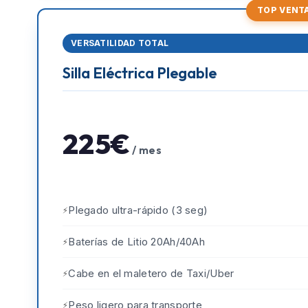
TOP VENT
VERSATILIDAD TOTAL
Silla Eléctrica Plegable
225€
/ mes
Plegado ultra-rápido (3 seg)
Baterías de Litio 20Ah/40Ah
Cabe en el maletero de Taxi/Uber
Peso ligero para transporte