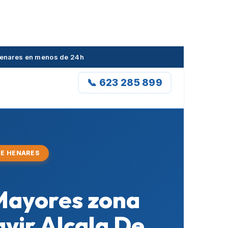
 Henares en menos de 24h
📞 623 285 899
DE HENARES
 Mayores zona
vir Alcala De