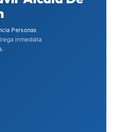
h
ncia Personas
ntrega inmediata
s
.