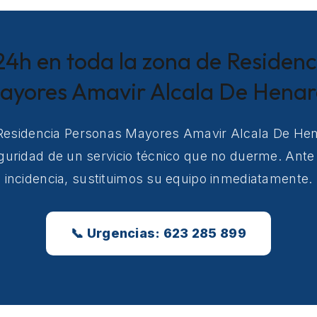
24h en toda la zona de Residen
ayores Amavir Alcala De Henar
 Residencia Personas Mayores Amavir Alcala De He
guridad de un servicio técnico que no duerme. Ante
incidencia, sustituimos su equipo inmediatamente.
📞 Urgencias: 623 285 899