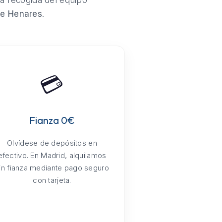
la recogida del equipo
De Henares
.
💳
Fianza 0€
Olvídese de depósitos en
efectivo. En Madrid, alquilamos
in fianza mediante pago seguro
con tarjeta.