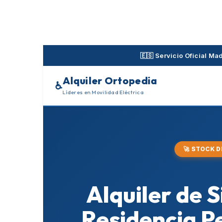
Skip
to
content
🇪🇸 Servicio Oficial M
Alquiler Ortopedia
♿
Líderes en Movilidad Eléctrica
🚀 STOCK 
Alquiler de 
Residencia P