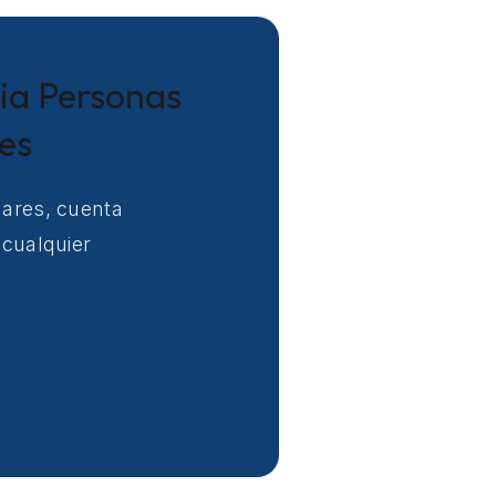
cia Personas
es
nares, cuenta
 cualquier