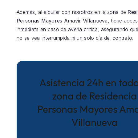
Además, al alquilar con nosotros en la zona de
Resi
Personas Mayores Amavir Villanueva
, tiene acces
inmediata en caso de avería crítica, asegurando que
no se vea interrumpida ni un solo día del contrato.
Asistencia 24h en toda
zona de Residencia
Personas Mayores Ama
Villanueva