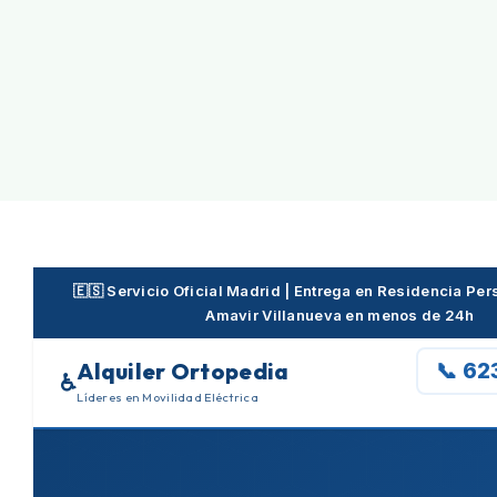
Skip
to
content
🇪🇸 Servicio Oficial Madrid | Entrega en Residencia P
Amavir Villanueva en menos de 24h
Alquiler Ortopedia
📞 62
♿
Líderes en Movilidad Eléctrica