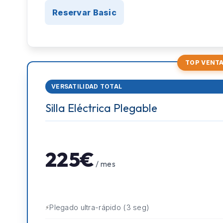
Reservar Basic
TOP VENT
VERSATILIDAD TOTAL
Silla Eléctrica Plegable
225€
/ mes
Plegado ultra-rápido (3 seg)