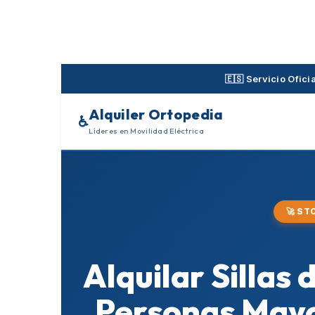
Skip
to
content
🇪🇸 Servicio Ofic
Alquiler Ortopedia
♿
Líderes en Movilidad Eléctrica
🚀 ST
Alquilar Sillas
Personas Mayo