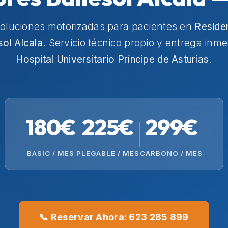
soluciones motorizadas para pacientes en
Reside
ol Alcala
. Servicio técnico propio y entrega inme
Hospital Universitario Príncipe de Asturias
.
180€
225€
299€
BASIC / MES
PLEGABLE / MES
CARBONO / MES
📞 Reservar Ahora: 623 285 899