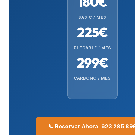
180€
BASIC / MES
225€
PLEGABLE / MES
299€
CARBONO / MES
📞 Reservar Ahora: 623 285 89