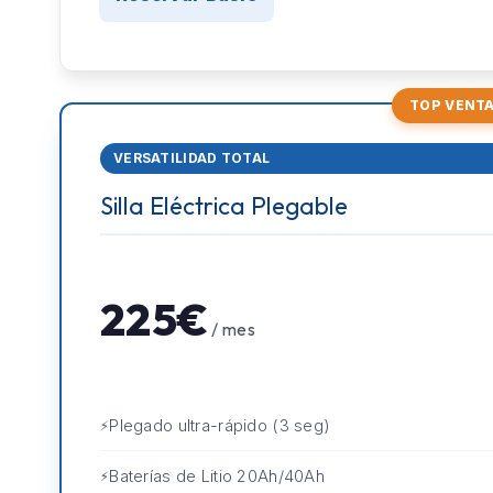
TOP VENT
VERSATILIDAD TOTAL
Silla Eléctrica Plegable
225€
/ mes
Plegado ultra-rápido (3 seg)
Baterías de Litio 20Ah/40Ah