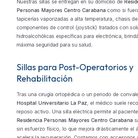
Nuestras sillas se entregan en su domicilio de
Resid
Personas Mayores Centro Carabana
como si fuer
tapicerías vaporizadas a alta temperatura, chasis 
componentes de control (joystick) tratados con so
hidroalcohólicas específicas para electrónica, brind
máxima seguridad para su salud.
Sillas para Post-Operatorios y
Rehabilitación
Tras una cirugía ortopédica o un periodo de conval
Hospital Universitario La Paz
, el médico suele re
reposo activo. Una silla eléctrica permite al pacient
Residencia Personas Mayores Centro Carabana
sa
sin esfuerzo físico, lo que mejora drásticamente el 
acelera la recuperación. Contamos con accesorios