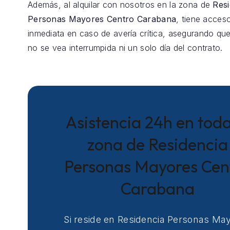
Además, al alquilar con nosotros en la zona de
Resi
Personas Mayores Centro Carabana
, tiene acceso
inmediata en caso de avería crítica, asegurando que
no se vea interrumpida ni un solo día del contrato.
Asistencia 24h en toda
zona de Residencia
Personas Mayores Cen
Carabana
Si reside en Residencia Personas Ma