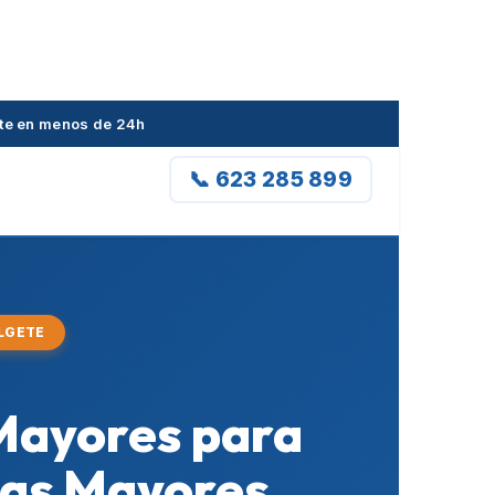
ete en menos de 24h
📞 623 285 899
LGETE
 Mayores para
nas Mayores