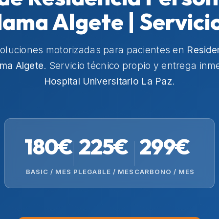
ama Algete | Servici
soluciones motorizadas para pacientes en
Reside
ma Algete
. Servicio técnico propio y entrega inm
Hospital Universitario La Paz
.
180€
225€
299€
BASIC / MES
PLEGABLE / MES
CARBONO / MES