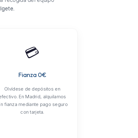
la recogida del equipo
lgete
.
💳
Fianza 0€
Olvídese de depósitos en
efectivo. En Madrid, alquilamos
in fianza mediante pago seguro
con tarjeta.