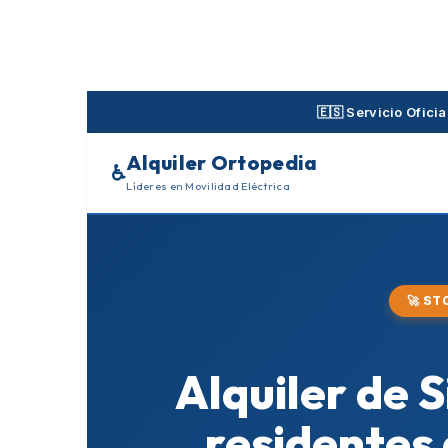
Skip
to
content
🇪🇸 Servicio Ofic
Alquiler Ortopedia
♿
Líderes en Movilidad Eléctrica
🚀 S
Alquiler de 
residentes