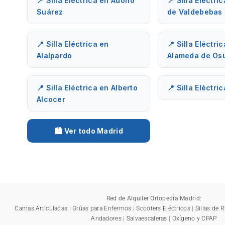
📍 Silla Eléctrica en Adolfo
📍 Silla Eléctri
Suárez
de Valdebebas
📍 Silla Eléctrica en
📍 Silla Eléctri
Alalpardo
Alameda de Os
📍 Silla Eléctrica en Alberto
📍 Silla Eléctri
Alcocer
🏙️ Ver todo Madrid
Red de Alquiler Ortopedia Madrid:
Camas Articuladas
|
Grúas para Enfermos
|
Scooters Eléctricos
|
Sillas de 
Andadores
|
Salvaescaleras
|
Oxígeno y CPAP