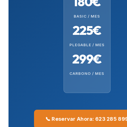
180€
BASIC / MES
225€
PLEGABLE / MES
299€
CARBONO / MES
📞 Reservar Ahora: 623 285 89