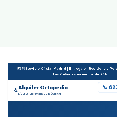
Skip
to
content
🇪🇸 Servicio Oficial Madrid | Entrega en Residencia P
Las Celindas en menos de 24h
Alquiler Ortopedia
📞 62
♿
Líderes en Movilidad Eléctrica