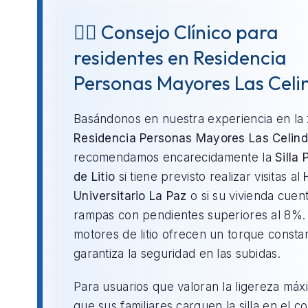
👨‍⚕️ Consejo Clínico para
residentes en Residencia
Personas Mayores Las Celi
Basándonos en nuestra experiencia en la
Residencia Personas Mayores Las Celin
recomendamos encarecidamente la
Silla 
de Litio
si tiene previsto realizar visitas al
Universitario La Paz
o si su vivienda cuen
rampas con pendientes superiores al 8%.
motores de litio ofrecen un torque consta
garantiza la seguridad en las subidas.
Para usuarios que valoran la ligereza máx
que sus familiares carguen la silla en el c