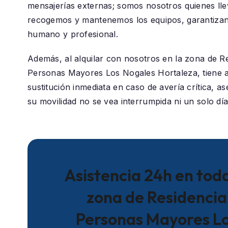
mensajerías externas; somos nosotros quienes ll
recogemos y mantenemos los equipos, garantizan
humano y profesional.
Además, al alquilar con nosotros en la zona de
Re
Personas Mayores Los Nogales Hortaleza
, tiene
sustitución inmediata en caso de avería crítica, 
su movilidad no se vea interrumpida ni un solo día
Asistencia 24h en toda
zona de Residencia
Personas Mayores L