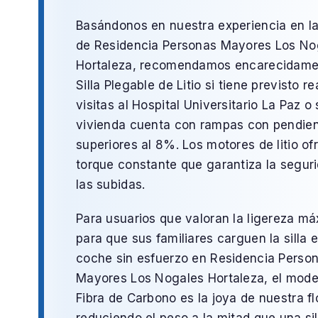
Basándonos en nuestra experiencia en l
de
Residencia Personas Mayores Los No
Hortaleza
, recomendamos encarecidame
Silla Plegable de Litio
si tiene previsto re
visitas al
Hospital Universitario La Paz
o 
vivienda cuenta con rampas con pendie
superiores al 8%. Los motores de litio o
torque constante que garantiza la segur
las subidas.
Para usuarios que valoran la ligereza m
para que sus familiares carguen la silla e
coche sin esfuerzo en
Residencia Perso
Mayores Los Nogales Hortaleza
, el mode
Fibra de Carbono
es la joya de nuestra fl
reduciendo el peso a la mitad que una sil