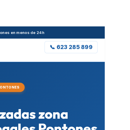
ntones en menos de 24h
📞 623 285 899
 PONTONES
izadas zona
ogales Pontones