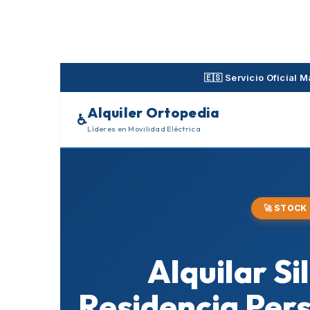
Skip
to
content
🇪🇸 Servicio Oficial
Alquiler Ortopedia
♿
Líderes en Movilidad Eléctrica
🚀 STOCK
Alquilar S
Residencia Per