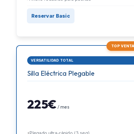
Reservar Basic
TOP VENT
VERSATILIDAD TOTAL
Silla Eléctrica Plegable
225€
/ mes
Plegado ultra-rápido (3 seg)