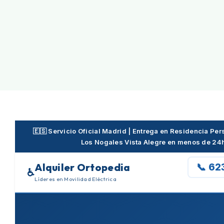
Skip
to
content
🇪🇸 Servicio Oficial Madrid | Entrega en Residencia P
Los Nogales Vista Alegre en menos de 24
Alquiler Ortopedia
📞 62
♿
Líderes en Movilidad Eléctrica