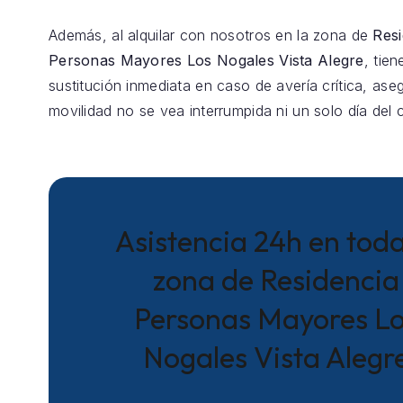
Además, al alquilar con nosotros en la zona de
Resi
Personas Mayores Los Nogales Vista Alegre
, tie
sustitución inmediata en caso de avería crítica, as
movilidad no se vea interrumpida ni un solo día del 
Asistencia 24h en toda
zona de Residencia
Personas Mayores L
Nogales Vista Alegr