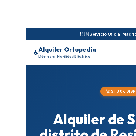
Skip
to
content
🇪🇸 Servicio Oficial Mad
Alquiler Ortopedia
♿
Líderes en Movilidad Eléctrica
🚀 STOCK DIS
Alquiler de S
distrito de Re