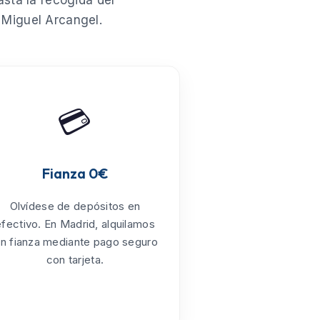
sta la recogida del
 Miguel Arcangel
.
💳
Fianza 0€
Olvídese de depósitos en
efectivo. En Madrid, alquilamos
in fianza mediante pago seguro
con tarjeta.