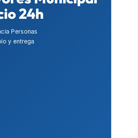
cio 24h
ncia Personas
pio y entrega
.