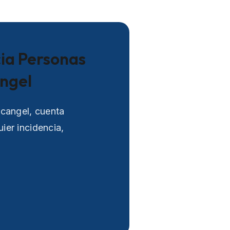
cia Personas
ngel
rcangel, cuenta
ier incidencia,