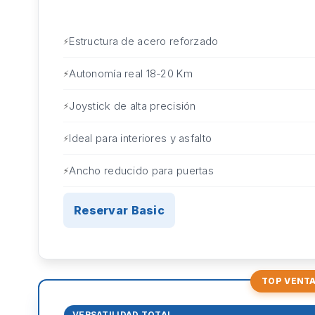
Estructura de acero reforzado
Autonomía real 18-20 Km
Joystick de alta precisión
Ideal para interiores y asfalto
Ancho reducido para puertas
Reservar Basic
TOP VENT
VERSATILIDAD TOTAL