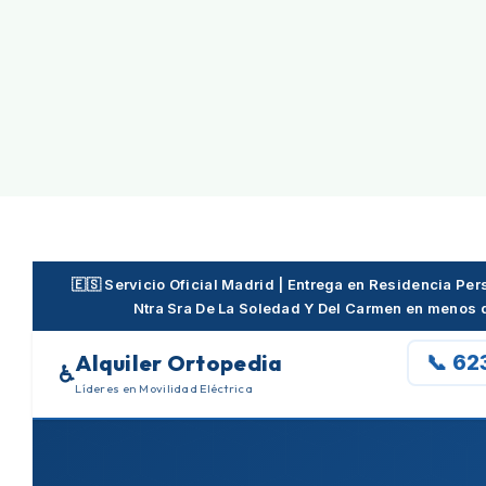
Skip
to
content
🇪🇸 Servicio Oficial Madrid | Entrega en Residencia P
Ntra Sra De La Soledad Y Del Carmen en menos 
Alquiler Ortopedia
📞 62
♿
Líderes en Movilidad Eléctrica