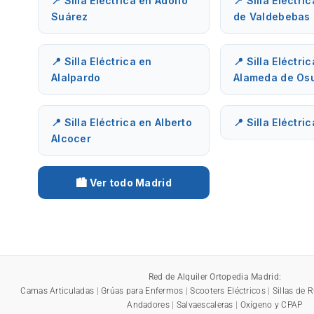
📍 Silla Eléctrica en Adolfo
📍 Silla Eléctri
Suárez
de Valdebebas
📍 Silla Eléctrica en
📍 Silla Eléctri
Alalpardo
Alameda de Os
📍 Silla Eléctrica en Alberto
📍 Silla Eléctri
Alcocer
🏙️ Ver todo Madrid
Red de Alquiler Ortopedia Madrid:
Camas Articuladas
|
Grúas para Enfermos
|
Scooters Eléctricos
|
Sillas de 
Andadores
|
Salvaescaleras
|
Oxígeno y CPAP