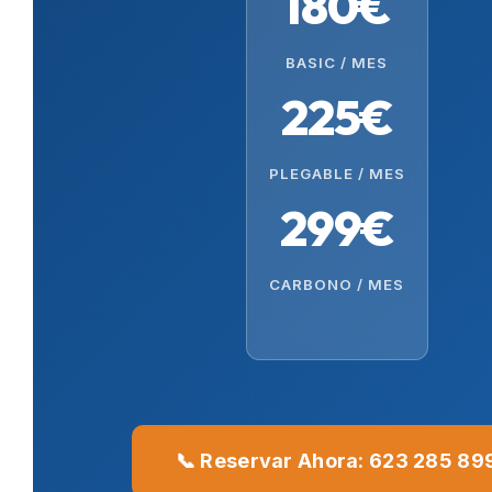
180€
BASIC / MES
225€
PLEGABLE / MES
299€
CARBONO / MES
📞 Reservar Ahora: 623 285 89