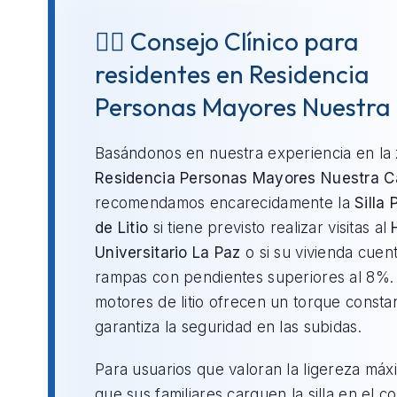
👨‍⚕️ Consejo Clínico para
residentes en Residencia
Personas Mayores Nuestra
Basándonos en nuestra experiencia en la
Residencia Personas Mayores Nuestra C
recomendamos encarecidamente la
Silla 
de Litio
si tiene previsto realizar visitas al
Universitario La Paz
o si su vivienda cuen
rampas con pendientes superiores al 8%.
motores de litio ofrecen un torque consta
garantiza la seguridad en las subidas.
Para usuarios que valoran la ligereza máx
que sus familiares carguen la silla en el c