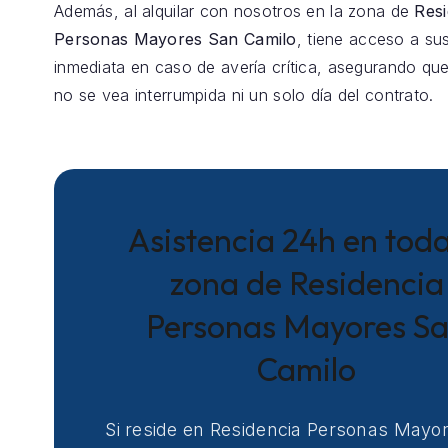
Además, al alquilar con nosotros en la zona de
Resi
Personas Mayores San Camilo
, tiene acceso a sus
inmediata en caso de avería crítica, asegurando que
no se vea interrumpida ni un solo día del contrato.
Asistencia 24h en toda
zona de Residencia
Personas Mayores S
Camilo
Si reside en Residencia Personas Mayo