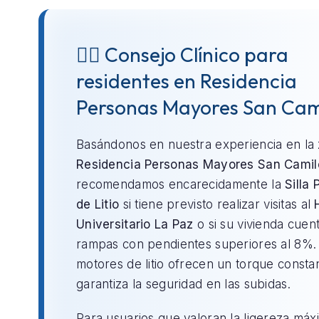
👨‍⚕️ Consejo Clínico para
residentes en Residencia
Personas Mayores San Cam
Basándonos en nuestra experiencia en la
Residencia Personas Mayores San Camil
recomendamos encarecidamente la
Silla 
de Litio
si tiene previsto realizar visitas al
Universitario La Paz
o si su vivienda cuen
rampas con pendientes superiores al 8%.
motores de litio ofrecen un torque consta
garantiza la seguridad en las subidas.
Para usuarios que valoran la ligereza máx