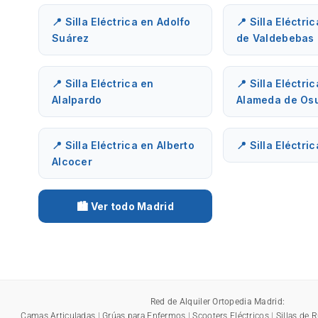
📍 Silla Eléctrica en Adolfo
📍 Silla Eléctri
Suárez
de Valdebebas
📍 Silla Eléctrica en
📍 Silla Eléctri
Alalpardo
Alameda de Os
📍 Silla Eléctrica en Alberto
📍 Silla Eléctri
Alcocer
🏙️ Ver todo Madrid
Red de Alquiler Ortopedia Madrid:
Camas Articuladas
|
Grúas para Enfermos
|
Scooters Eléctricos
|
Sillas de 