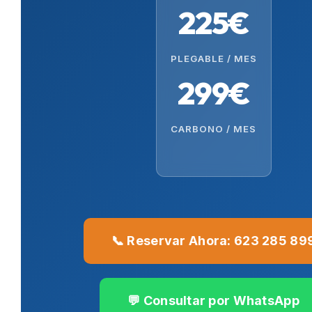
225€
PLEGABLE / MES
299€
CARBONO / MES
📞 Reservar Ahora: 623 285 89
💬 Consultar por WhatsApp