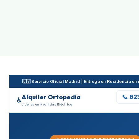
Skip
to
content
🇪🇸 Servicio Oficial Madrid | Entrega en Residencia e
Alquiler Ortopedia
📞 62
♿
Líderes en Movilidad Eléctrica