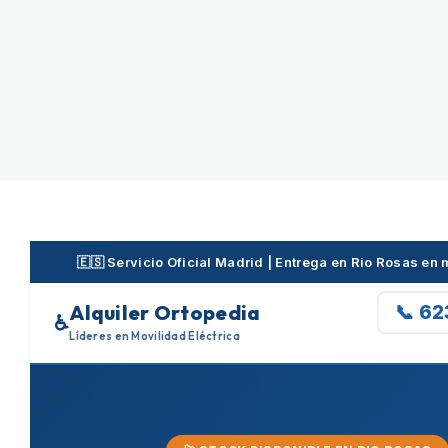
Skip
to
content
🇪🇸 Servicio Oficial Madrid | Entrega en Rio Rosas e
Alquiler Ortopedia
📞 6
♿
Líderes en Movilidad Eléctrica