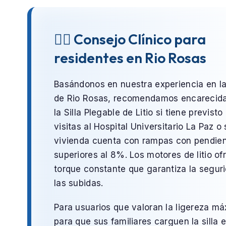
👨‍⚕️ Consejo Clínico para
residentes en Rio Rosas
Basándonos en nuestra experiencia en l
de
Rio Rosas
, recomendamos encarecid
la
Silla Plegable de Litio
si tiene previsto 
visitas al
Hospital Universitario La Paz
o 
vivienda cuenta con rampas con pendie
superiores al 8%. Los motores de litio o
torque constante que garantiza la segur
las subidas.
Para usuarios que valoran la ligereza m
para que sus familiares carguen la silla e