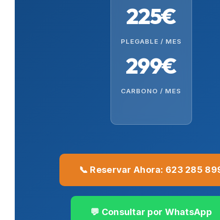
225€
PLEGABLE / MES
299€
CARBONO / MES
📞 Reservar Ahora: 623 285 89
💬 Consultar por WhatsApp