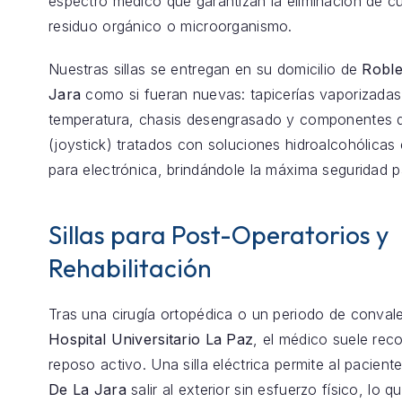
espectro médico que garantizan la eliminación de cu
residuo orgánico o microorganismo.
Nuestras sillas se entregan en su domicilio de
Roble
Jara
como si fueran nuevas: tapicerías vaporizadas 
temperatura, chasis desengrasado y componentes d
(joystick) tratados con soluciones hidroalcohólicas 
para electrónica, brindándole la máxima seguridad p
Sillas para Post-Operatorios y
Rehabilitación
Tras una cirugía ortopédica o un periodo de conval
Hospital Universitario La Paz
, el médico suele re
reposo activo. Una silla eléctrica permite al pacient
De La Jara
salir al exterior sin esfuerzo físico, lo 