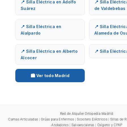
📍 Silla Eléctrica en Adolfo
📍 Silla Eléctri
Suárez
de Valdebebas
📍 Silla Eléctrica en
📍 Silla Eléctri
Alalpardo
Alameda de Os
📍 Silla Eléctrica en Alberto
📍 Silla Eléctri
Alcocer
🏙️ Ver todo Madrid
Red de Alquiler Ortopedia Madrid:
Camas Articuladas
|
Grúas para Enfermos
|
Scooters Eléctricos
|
Sillas de 
Andadores
|
Salvaescaleras
|
Oxígeno y CPAP