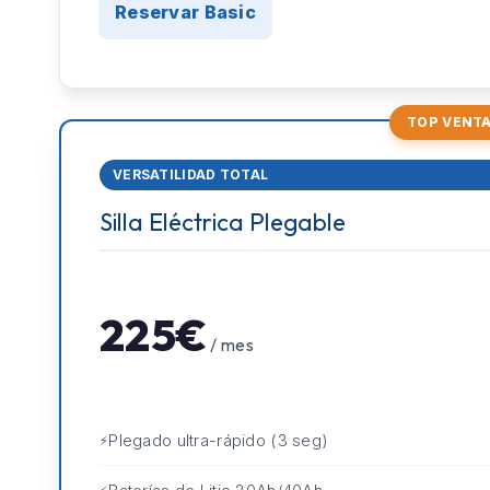
Reservar Basic
TOP VENT
VERSATILIDAD TOTAL
Silla Eléctrica Plegable
225€
/ mes
Plegado ultra-rápido (3 seg)