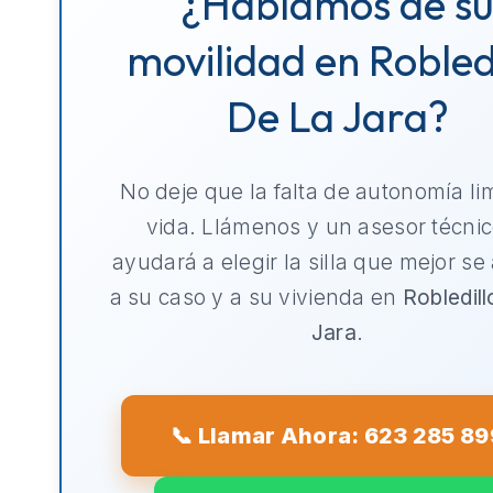
¿Hablamos de s
movilidad en Robled
De La Jara?
No deje que la falta de autonomía li
vida. Llámenos y un asesor técnic
ayudará a elegir la silla que mejor se
a su caso y a su vivienda en
Robledil
Jara
.
📞 Llamar Ahora: 623 285 89