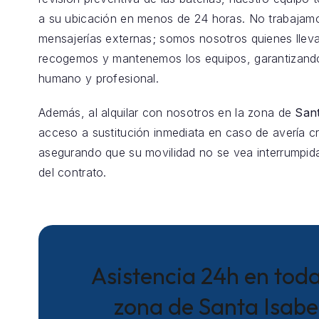
a su ubicación en menos de 24 horas. No trabajam
mensajerías externas; somos nosotros quienes llev
recogemos y mantenemos los equipos, garantizando
humano y profesional.
Además, al alquilar con nosotros en la zona de
Sant
acceso a sustitución inmediata en caso de avería crí
asegurando que su movilidad no se vea interrumpida
del contrato.
Asistencia 24h en toda
zona de Santa Isabe