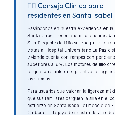
👨‍⚕️ Consejo Clínico para
residentes en Santa Isabel
Basándonos en nuestra experiencia en la
Santa Isabel
, recomendamos encarecidam
Silla Plegable de Litio
si tiene previsto rea
visitas al
Hospital Universitario La Paz
o si
vivienda cuenta con rampas con pendient
superiores al 8%. Los motores de litio of
torque constante que garantiza la segurid
las subidas.
Para usuarios que valoran la ligereza máx
que sus familiares carguen la silla en el c
esfuerzo en
Santa Isabel
, el modelo de
F
Carbono
es la joya de nuestra flota, redu