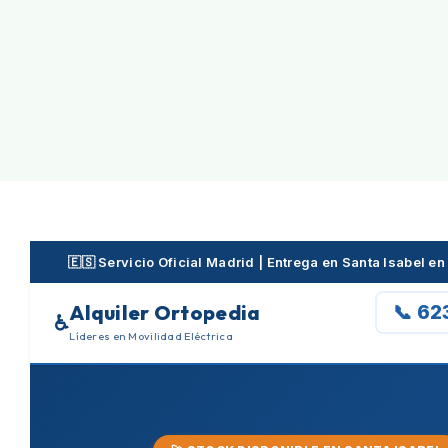
Skip
to
content
🇪🇸 Servicio Oficial Madrid | Entrega en Santa Isabel 
Alquiler Ortopedia
📞 62
♿
Líderes en Movilidad Eléctrica