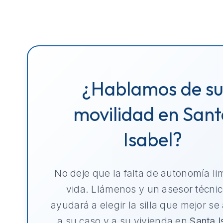
¿Hablamos de s
movilidad en San
Isabel?
No deje que la falta de autonomía li
vida. Llámenos y un asesor técnic
ayudará a elegir la silla que mejor se
a su caso y a su vivienda en
Santa I