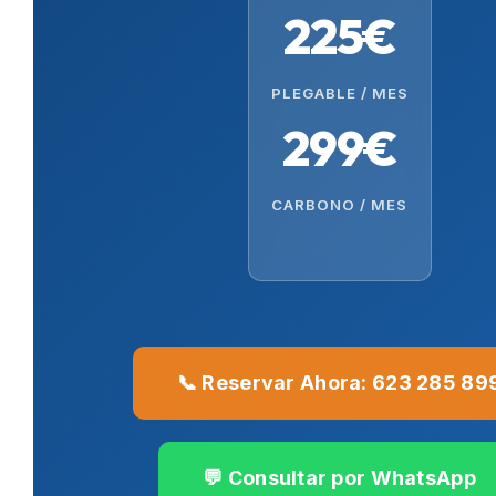
225€
PLEGABLE / MES
299€
CARBONO / MES
📞 Reservar Ahora: 623 285 89
💬 Consultar por WhatsApp