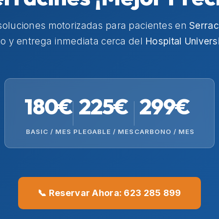
soluciones motorizadas para pacientes en
Serrac
io y entrega inmediata cerca del
Hospital Univers
180€
225€
299€
BASIC / MES
PLEGABLE / MES
CARBONO / MES
📞 Reservar Ahora: 623 285 899