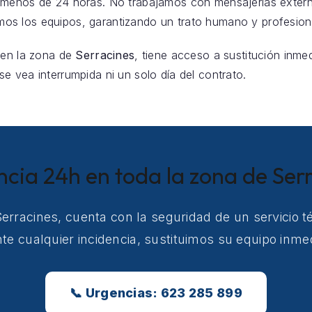
 menos de 24 horas. No trabajamos con mensajerías exter
s los equipos, garantizando un trato humano y profesion
 en la zona de
Serracines
, tiene acceso a sustitución inmed
e vea interrumpida ni un solo día del contrato.
ncia 24h en toda la zona de Ser
Serracines, cuenta con la seguridad de un servicio 
e cualquier incidencia, sustituimos su equipo inm
📞 Urgencias: 623 285 899