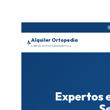
Skip
to
content

Alquiler Ortopedia
♿
Líderes en Movilidad Eléctrica
Expertos e
Se