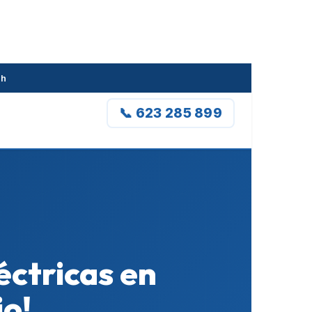
4h
📞 623 285 899
éctricas en
io!