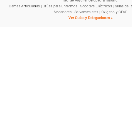
Red de Alquiler Ortopedia Madrid:
Camas Articuladas
|
Grúas para Enfermos
|
Scooters Eléctricos
|
Sillas de 
Andadores
|
Salvaescaleras
|
Oxígeno y CPAP
Ver Guías y Delegaciones »