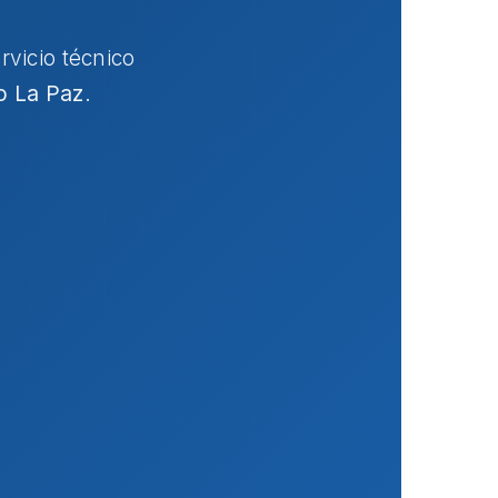
ervicio técnico
io La Paz
.