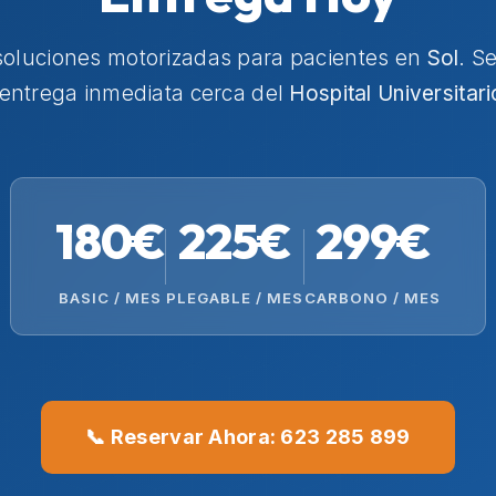
soluciones motorizadas para pacientes en
Sol
. S
 entrega inmediata cerca del
Hospital Universitar
180€
225€
299€
BASIC / MES
PLEGABLE / MES
CARBONO / MES
📞 Reservar Ahora: 623 285 899