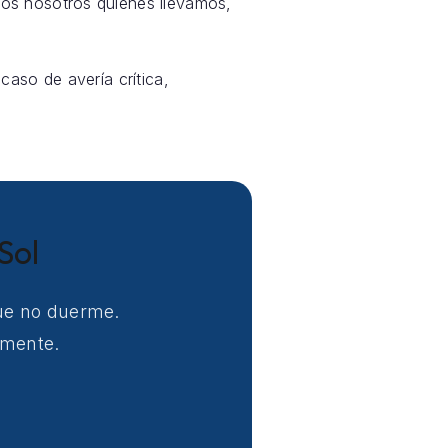
os nosotros quienes llevamos,
caso de avería crítica,
Sol
que no duerme.
amente.