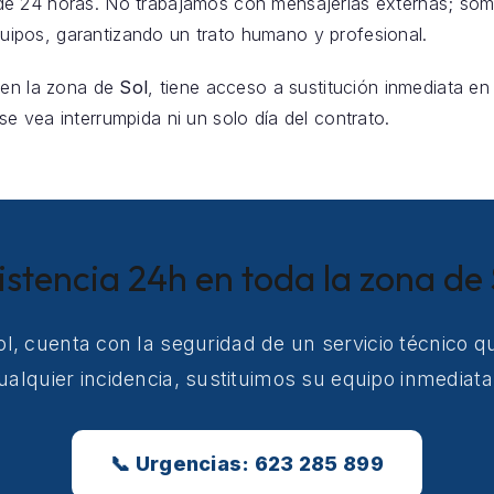
e 24 horas. No trabajamos con mensajerías externas; som
pos, garantizando un trato humano y profesional.
 en la zona de
Sol
, tiene acceso a sustitución inmediata en 
e vea interrumpida ni un solo día del contrato.
istencia 24h en toda la zona de 
Sol, cuenta con la seguridad de un servicio técnico 
ualquier incidencia, sustituimos su equipo inmediat
📞 Urgencias: 623 285 899