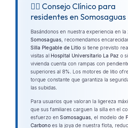
👨‍⚕️ Consejo Clínico para
residentes en Somosaguas
Basándonos en nuestra experiencia en la
Somosaguas
, recomendamos encarecida
Silla Plegable de Litio
si tiene previsto rea
visitas al
Hospital Universitario La Paz
o si
vivienda cuenta con rampas con pendient
superiores al 8%. Los motores de litio of
torque constante que garantiza la segurid
las subidas.
Para usuarios que valoran la ligereza máx
que sus familiares carguen la silla en el c
esfuerzo en
Somosaguas
, el modelo de
F
Carbono
es la joya de nuestra flota, redu