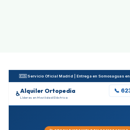
Skip
to
content
🇪🇸 Servicio Oficial Madrid | Entrega en Somosaguas 
Alquiler Ortopedia
📞 62
♿
Líderes en Movilidad Eléctrica