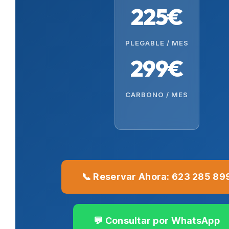
225€
PLEGABLE / MES
299€
CARBONO / MES
📞 Reservar Ahora: 623 285 89
💬 Consultar por WhatsApp