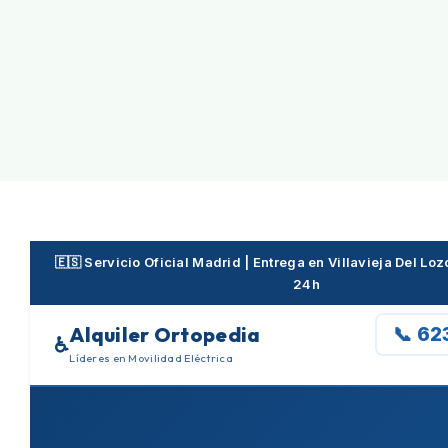
Skip
to
content
🇪🇸 Servicio Oficial Madrid | Entrega en Villavieja Del L
24h
Alquiler Ortopedia
📞 62
♿
Líderes en Movilidad Eléctrica