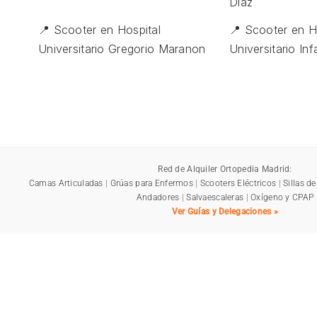
Diaz
📍 Scooter en Hospital
📍 Scooter en H
Universitario Gregorio Maranon
Universitario Inf
Red de Alquiler Ortopedia Madrid:
Camas Articuladas
|
Grúas para Enfermos
|
Scooters Eléctricos
|
Sillas d
Andadores
|
Salvaescaleras
|
Oxígeno y CPAP
Ver Guías y Delegaciones »