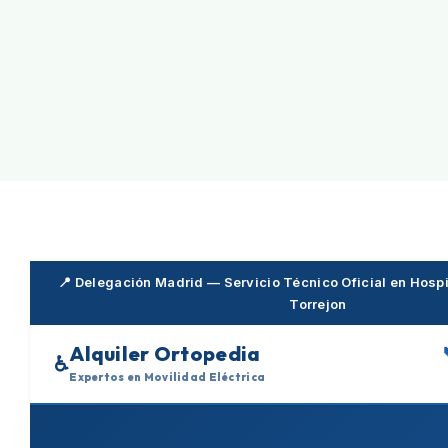
Skip
to
content
📍 Delegación Madrid — Servicio Técnico Oficial en Hospit
Torrejon
Alquiler Ortopedia
♿
Expertos en Movilidad Eléctrica