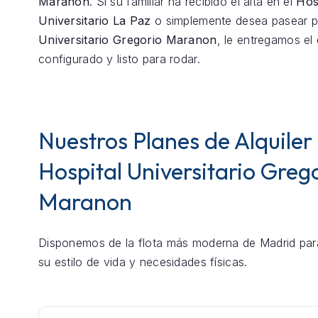
Maranon
. Si su familiar ha recibido el alta en el
Hos
Universitario La Paz
o simplemente desea pasear 
Universitario Gregorio Maranon
, le entregamos el
configurado y listo para rodar.
Nuestros Planes de Alquiler
Hospital Universitario Greg
Maranon
Disponemos de la flota más moderna de Madrid par
su estilo de vida y necesidades físicas.