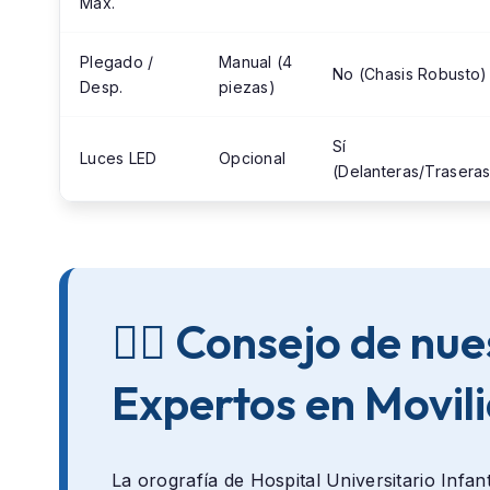
Máx.
Plegado /
Manual (4
No (Chasis Robusto)
Desp.
piezas)
Sí
Luces LED
Opcional
(Delanteras/Traseras
👨‍⚕️ Consejo de nu
Expertos en Movil
La orografía de
Hospital Universitario Infan