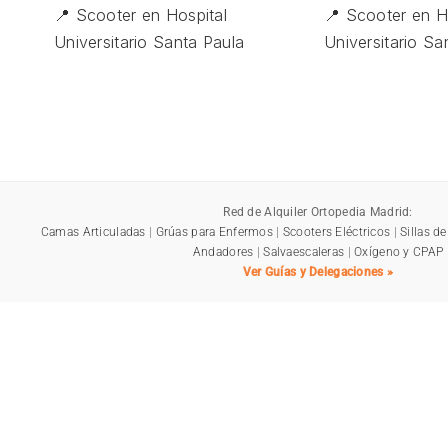
📍 Scooter en Hospital
📍 Scooter en H
Universitario Santa Paula
Universitario Sa
Red de Alquiler Ortopedia Madrid:
Camas Articuladas
|
Grúas para Enfermos
|
Scooters Eléctricos
|
Sillas d
Andadores
|
Salvaescaleras
|
Oxígeno y CPAP
Ver Guías y Delegaciones »