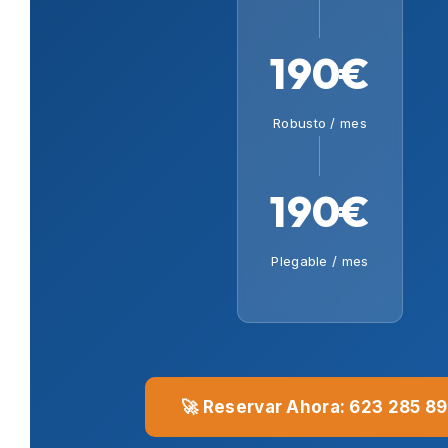
190€
Robusto / mes
190€
Plegable / mes
🚀 Reservar Ahora: 623 285 8