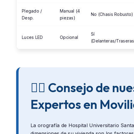
Plegado /
Manual (4
No (Chasis Robusto)
Desp.
piezas)
Sí
Luces LED
Opcional
(Delanteras/Traseras
👨‍⚕️ Consejo de nu
Expertos en Movil
La orografía de
Hospital Universitario Santa
dimensiones de su vivienda son los factores