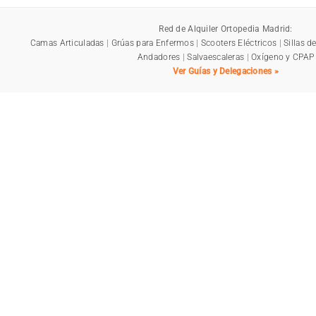
Red de Alquiler Ortopedia Madrid:
Camas Articuladas
|
Grúas para Enfermos
|
Scooters Eléctricos
|
Sillas d
Andadores
|
Salvaescaleras
|
Oxígeno y CPAP
Ver Guías y Delegaciones »