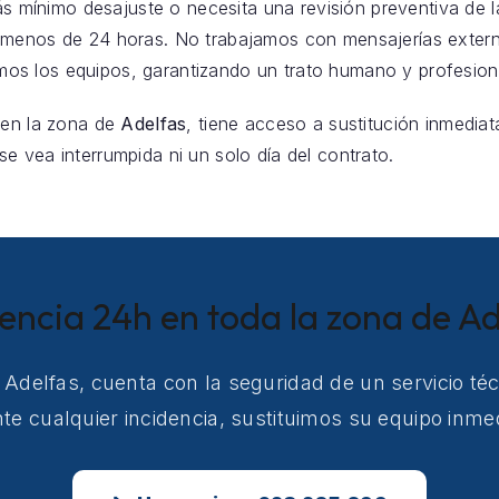
 más mínimo desajuste o necesita una revisión preventiva de 
 menos de 24 horas. No trabajamos con mensajerías exter
s los equipos, garantizando un trato humano y profesion
 en la zona de
Adelfas
, tiene acceso a sustitución inmediat
e vea interrumpida ni un solo día del contrato.
tencia 24h en toda la zona de Ad
n Adelfas, cuenta con la seguridad de un servicio té
e cualquier incidencia, sustituimos su equipo inm