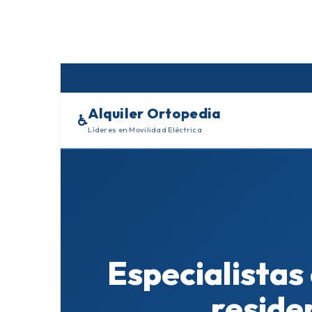
Skip
to
content
Alquiler Ortopedia
♿
Líderes en Movilidad Eléctrica
Especialistas
reside