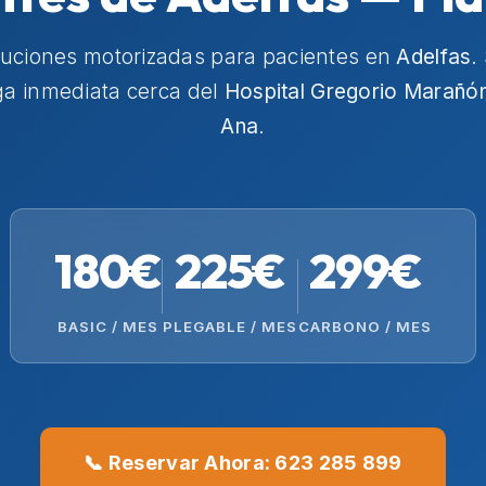
luciones motorizadas para pacientes en
Adelfas
.
ga inmediata cerca del
Hospital Gregorio Marañó
Ana
.
180€
225€
299€
BASIC / MES
PLEGABLE / MES
CARBONO / MES
📞 Reservar Ahora: 623 285 899