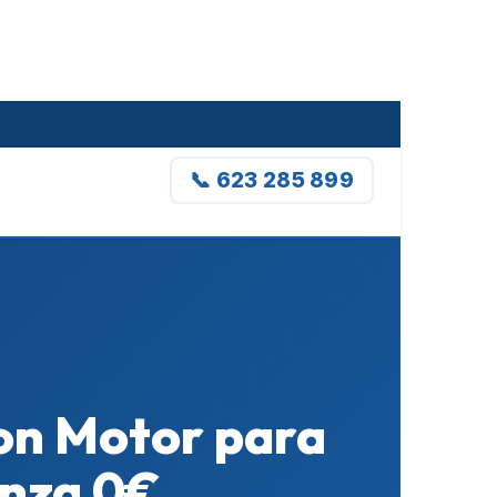
📞 623 285 899
con Motor para
anza 0€