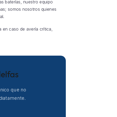
las baterías, nuestro equipo
nas; somos nosotros quienes
al.
a en caso de avería crítica,
elfas
cnico que no
ediatamente.