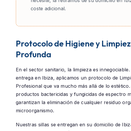
necesite, la retiramos de su domicilio en Ibi
coste adicional.
Protocolo de Higiene y Limpie
Profunda
En el sector sanitario, la limpieza es innegociable
entrega en
Ibiza
, aplicamos un protocolo de
Limp
Profesional
que va mucho más allá de lo estético.
productos bactericidas y fungicidas de espectro 
garantizan la eliminación de cualquier residuo or
microorganismo.
Nuestras sillas se entregan en su domicilio de
Ibiz