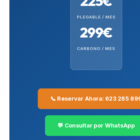
225€
PLEGABLE / MES
299€
CARBONO / MES
📞 Reservar Ahora: 623 285 89
💬 Consultar por WhatsApp