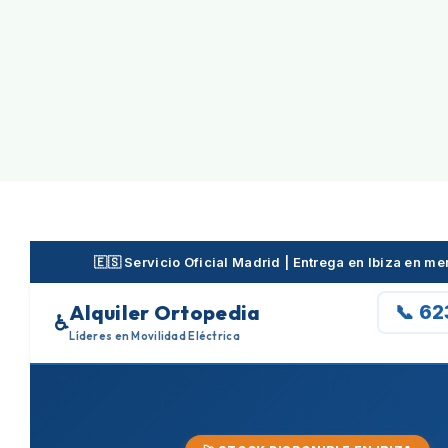
Skip
to
content
🇪🇸 Servicio Oficial Madrid | Entrega en Ibiza en m
Alquiler Ortopedia
📞 6
♿
Líderes en Movilidad Eléctrica