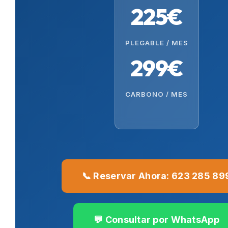
225€
PLEGABLE / MES
299€
CARBONO / MES
📞 Reservar Ahora: 623 285 89
💬 Consultar por WhatsApp