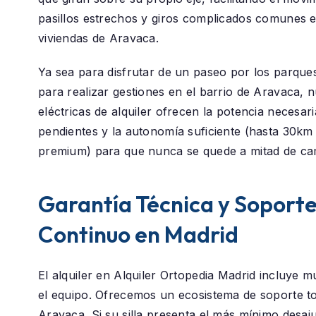
pasillos estrechos y giros complicados comunes e
viviendas de Aravaca.
Ya sea para disfrutar de un paseo por los parque
para realizar gestiones en el barrio de
Aravaca
, n
eléctricas de alquiler ofrecen la potencia necesar
pendientes y la autonomía suficiente (hasta 30k
premium) para que nunca se quede a mitad de ca
Garantía Técnica y Soport
Continuo en Madrid
El alquiler en
Alquiler Ortopedia Madrid
incluye m
el equipo. Ofrecemos un ecosistema de soporte to
Aravaca
. Si su silla presenta el más mínimo desaj