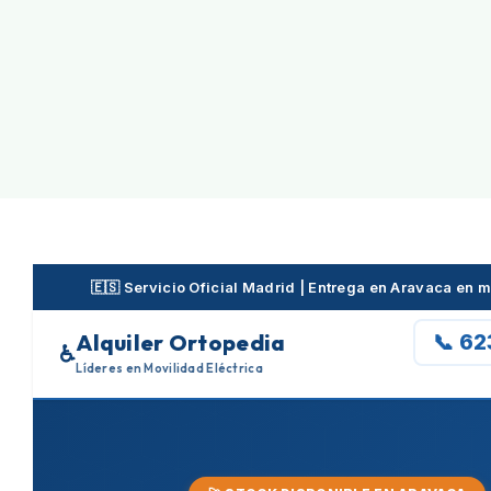
Skip
to
content
🇪🇸 Servicio Oficial Madrid | Entrega en Aravaca en
Alquiler Ortopedia
📞 6
♿
Líderes en Movilidad Eléctrica