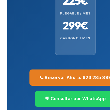
225€
PLEGABLE / MES
299€
CARBONO / MES
📞 Reservar Ahora: 623 285 89
💬 Consultar por WhatsApp