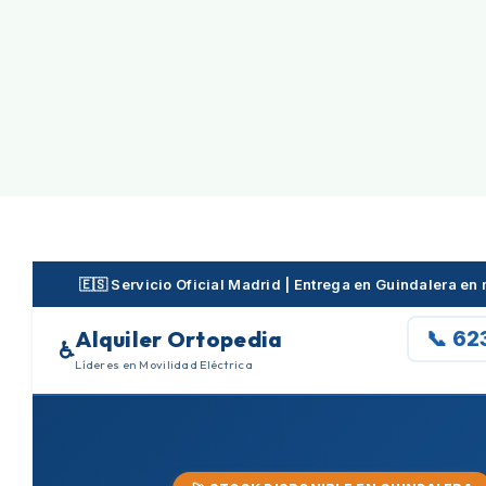
Skip
to
content
🇪🇸 Servicio Oficial Madrid | Entrega en Guindalera e
Alquiler Ortopedia
📞 62
♿
Líderes en Movilidad Eléctrica