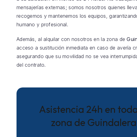
mensajerías externas; somos nosotros quienes llev
recogemos y mantenemos los equipos, garantizando
humano y profesional.
Además, al alquilar con nosotros en la zona de
Gui
acceso a sustitución inmediata en caso de avería crí
asegurando que su movilidad no se vea interrumpida
del contrato.
Asistencia 24h en toda
zona de Guindalera