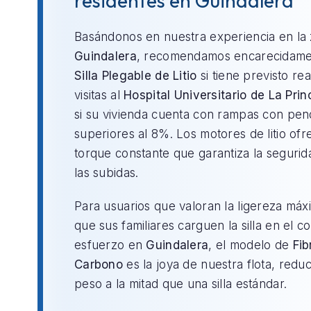
residentes en Guindalera
Basándonos en nuestra experiencia en la
Guindalera
, recomendamos encarecidame
Silla Plegable de Litio
si tiene previsto rea
visitas al
Hospital Universitario de La Pri
si su vivienda cuenta con rampas con pen
superiores al 8%. Los motores de litio of
torque constante que garantiza la segurid
las subidas.
Para usuarios que valoran la ligereza máx
que sus familiares carguen la silla en el c
esfuerzo en
Guindalera
, el modelo de
Fib
Carbono
es la joya de nuestra flota, redu
peso a la mitad que una silla estándar.