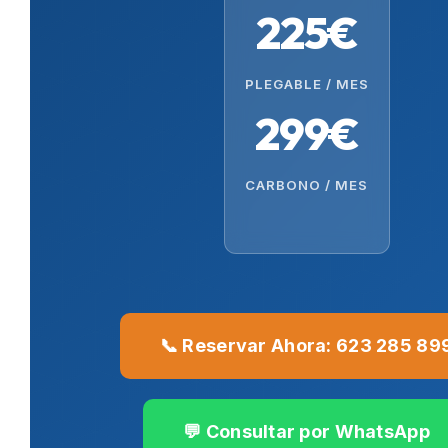
225€
PLEGABLE / MES
299€
CARBONO / MES
📞 Reservar Ahora: 623 285 89
💬 Consultar por WhatsApp