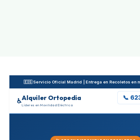
Skip
to
content
🇪🇸 Servicio Oficial Madrid | Entrega en Recoletos en
Alquiler Ortopedia
📞 62
♿
Líderes en Movilidad Eléctrica