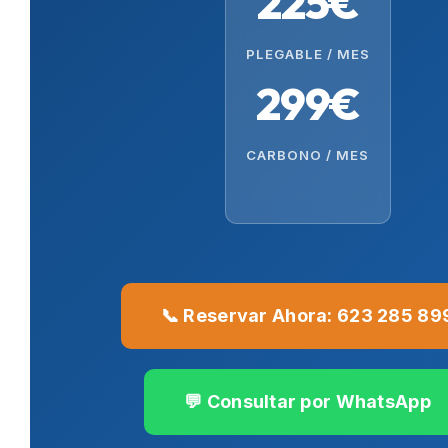
225€
PLEGABLE / MES
299€
CARBONO / MES
📞 Reservar Ahora: 623 285 89
💬 Consultar por WhatsApp