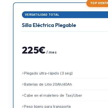
TOP VENT
VERSATILIDAD TOTAL
Silla Eléctrica Plegable
225€
/ mes
Plegado ultra-rápido (3 seg)
Baterías de Litio 20Ah/40Ah
Cabe en el maletero de Taxi/Uber
Peso ligero para transporte