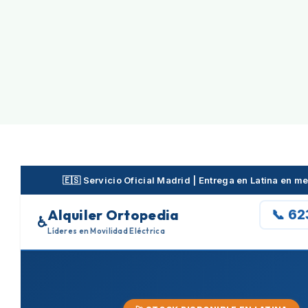
Skip
to
content
🇪🇸 Servicio Oficial Madrid | Entrega en Latina en 
Alquiler Ortopedia
📞 6
♿
Líderes en Movilidad Eléctrica