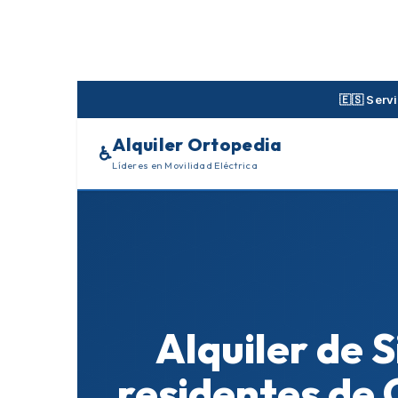
Skip
to
content
🇪🇸 Serv
Alquiler Ortopedia
♿
Líderes en Movilidad Eléctrica
Alquiler de 
residentes de 