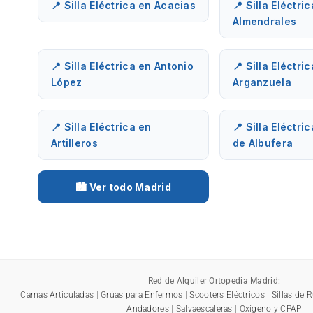
📍 Silla Eléctrica en Acacias
📍 Silla Eléctri
Almendrales
📍 Silla Eléctrica en Antonio
📍 Silla Eléctri
López
Arganzuela
📍 Silla Eléctrica en
📍 Silla Eléctri
Artilleros
de Albufera
🏙️ Ver todo Madrid
Red de Alquiler Ortopedia Madrid:
Camas Articuladas
|
Grúas para Enfermos
|
Scooters Eléctricos
|
Sillas de 
Andadores
|
Salvaescaleras
|
Oxígeno y CPAP