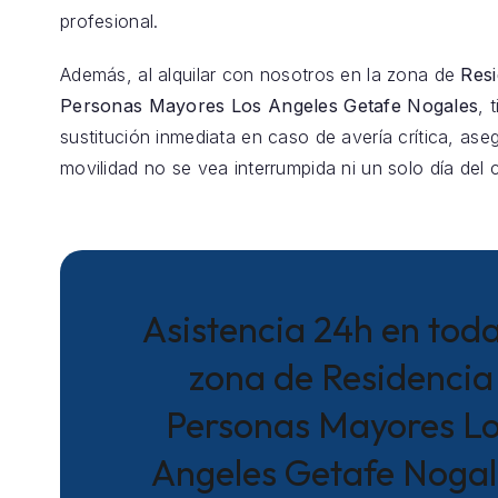
profesional.
Además, al alquilar con nosotros en la zona de
Resi
Personas Mayores Los Angeles Getafe Nogales
, 
sustitución inmediata en caso de avería crítica, as
movilidad no se vea interrumpida ni un solo día del 
Asistencia 24h en toda
zona de Residencia
Personas Mayores L
Angeles Getafe Nogal