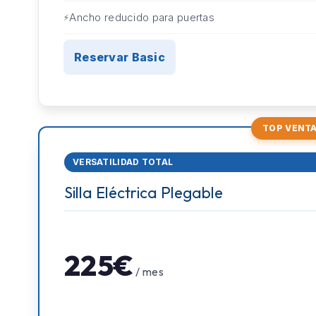
Ancho reducido para puertas
Reservar Basic
TOP VENT
VERSATILIDAD TOTAL
Silla Eléctrica Plegable
225€
/ mes