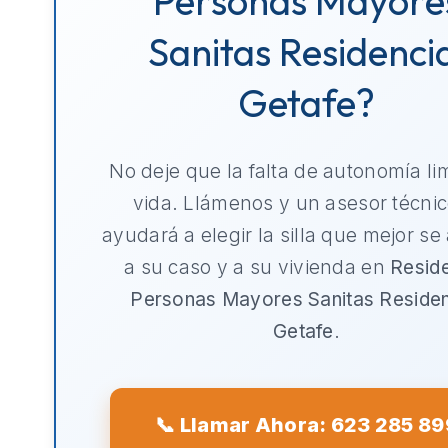
Personas Mayore
Sanitas Residenci
Getafe?
No deje que la falta de autonomía li
vida. Llámenos y un asesor técnic
ayudará a elegir la silla que mejor se
a su caso y a su vivienda en
Resid
Personas Mayores Sanitas Residen
Getafe
.
📞 Llamar Ahora: 623 285 89