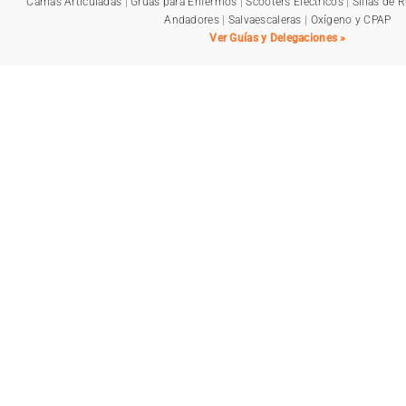
Camas Articuladas
|
Grúas para Enfermos
|
Scooters Eléctricos
|
Sillas de 
Andadores
|
Salvaescaleras
|
Oxígeno y CPAP
Ver Guías y Delegaciones »