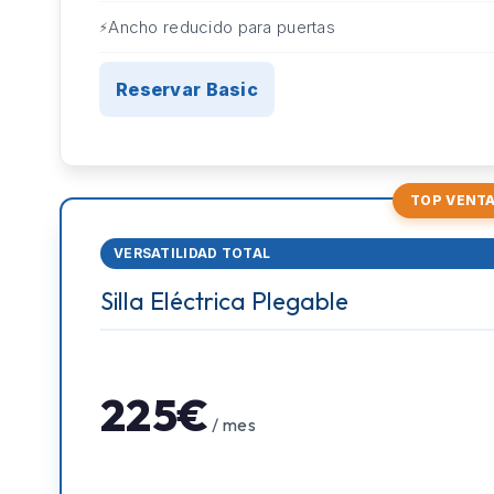
Ancho reducido para puertas
Reservar Basic
TOP VENT
VERSATILIDAD TOTAL
Silla Eléctrica Plegable
225€
/ mes