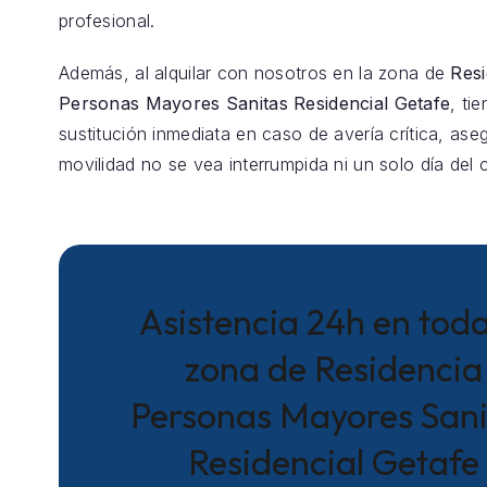
profesional.
Además, al alquilar con nosotros en la zona de
Resi
Personas Mayores Sanitas Residencial Getafe
, ti
sustitución inmediata en caso de avería crítica, as
movilidad no se vea interrumpida ni un solo día del 
Asistencia 24h en toda
zona de Residencia
Personas Mayores Sani
Residencial Getafe