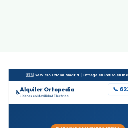
Skip
to
content
🇪🇸 Servicio Oficial Madrid | Entrega en Retiro en 
Alquiler Ortopedia
📞 6
♿
Líderes en Movilidad Eléctrica