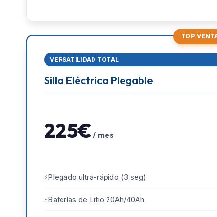
TOP VENT
VERSATILIDAD TOTAL
Silla Eléctrica Plegable
225€
/ mes
Plegado ultra-rápido (3 seg)
Baterías de Litio 20Ah/40Ah