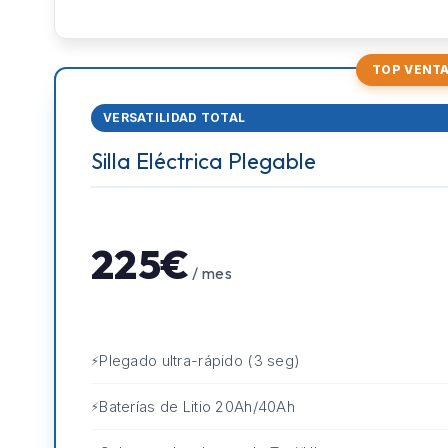
TOP VENT
VERSATILIDAD TOTAL
Silla Eléctrica Plegable
225€
/ mes
Plegado ultra-rápido (3 seg)
Baterías de Litio 20Ah/40Ah