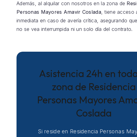
Además, al alquilar con nosotros en la zona de
Resi
Personas Mayores Amavir Coslada
, tiene acceso 
inmediata en caso de avería crítica, asegurando que
no se vea interrumpida ni un solo día del contrato.
Asistencia 24h en toda
zona de Residencia
Personas Mayores Ama
Coslada
Si reside en Residencia Personas Ma