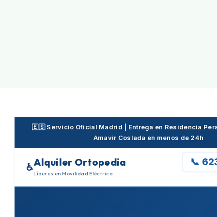
Skip
to
content
🇪🇸 Servicio Oficial Madrid | Entrega en Residencia P
Amavir Coslada en menos de 24h
Alquiler Ortopedia
📞 62
♿
Líderes en Movilidad Eléctrica