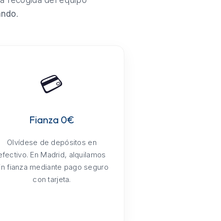
la recogida del equipo
ando
.
💳
Fianza 0€
Olvídese de depósitos en
efectivo. En Madrid, alquilamos
in fianza mediante pago seguro
con tarjeta.