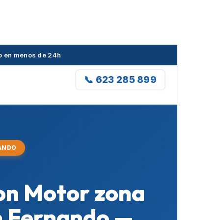
do en menos de 24h
📞 623 285 899
NANDO
con Motor zona
n Fernando —