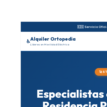
Skip
to
content
🇪🇸 Servicio Ofi
Alquiler Ortopedia
♿
Líderes en Movilidad Eléctrica
🚀 S
Especialistas
Residencia 