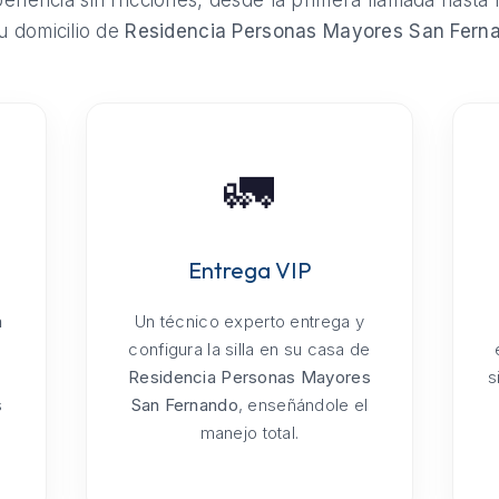
riencia sin fricciones, desde la primera llamada hasta 
u domicilio de
Residencia Personas Mayores San Fern
🚛
Entrega VIP
a
Un técnico experto entrega y
configura la silla en su casa de
Residencia Personas Mayores
s
s
San Fernando
, enseñándole el
manejo total.