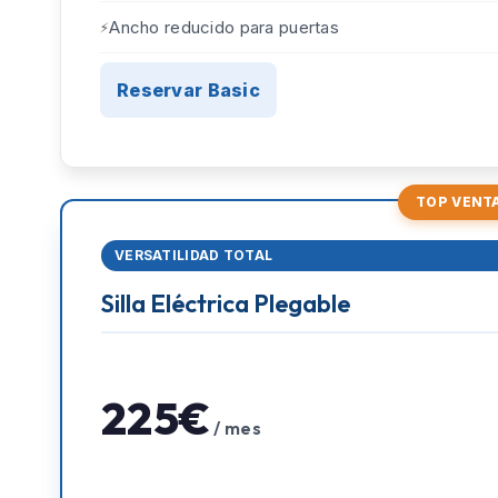
Ancho reducido para puertas
Reservar Basic
TOP VENT
VERSATILIDAD TOTAL
Silla Eléctrica Plegable
225€
/ mes