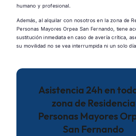
humano y profesional.
Además, al alquilar con nosotros en la zona de
Re
Personas Mayores Orpea San Fernando
, tiene a
sustitución inmediata en caso de avería crítica, 
su movilidad no se vea interrumpida ni un solo día
Asistencia 24h en toda
zona de Residencia
Personas Mayores Or
San Fernando