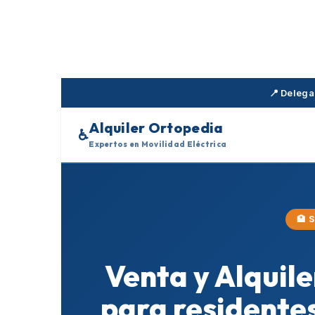
Skip
to
content
📍 Delega
Alquiler Ortopedia
♿
Expertos en Movilidad Eléctrica
🏥 
Venta y Alquil
para residentes