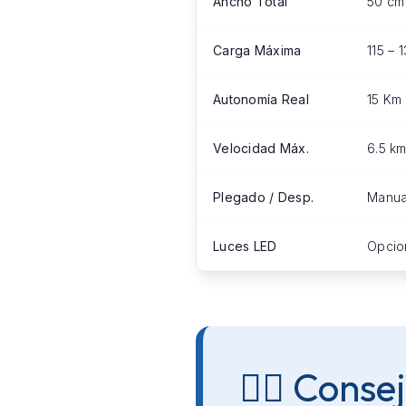
Ancho Total
50 cm 
Carga Máxima
115 – 
Autonomía Real
15 Km 
Velocidad Máx.
6.5 km
Plegado / Desp.
Manual
Luces LED
Opcio
👨‍⚕️ Cons