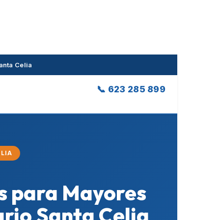
anta Celia
📞 623 285 899
ELIA
os para Mayores
ario Santa Celia