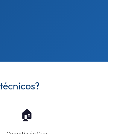
 técnicos?
🏠
Garantía de Giro