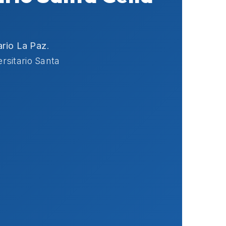
ario La Paz
.
rsitario Santa