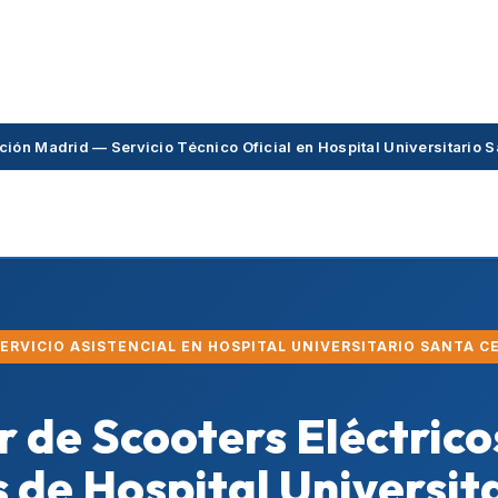
ción Madrid — Servicio Técnico Oficial en Hospital Universitario S
SERVICIO ASISTENCIAL EN HOSPITAL UNIVERSITARIO SANTA C
er de Scooters Eléctric
 de Hospital Universit