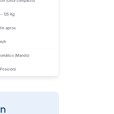
 cm (Ultra compacto)
 – 125 Kg
 Km aprox.
km/h
tomático (Mando)
(Posición)
en