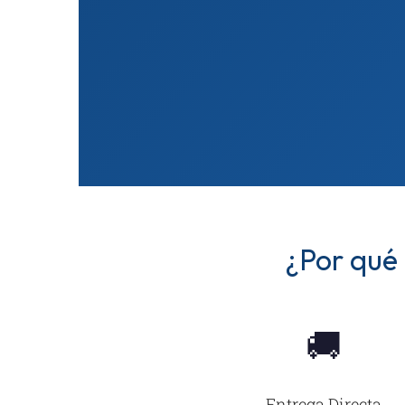
¿Por qué 
🚚
Entrega Directa