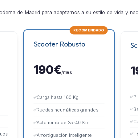
derna de Madrid para adaptarnos a su estilo de vida y nec
RECOMENDADO
Scooter Robusto
Sc
190€
1
/mes
P
Carga hasta 160 Kg
Ba
Ruedas neumáticas grandes
Ca
Autonomía de 35-40 Km
guos
H
Amortiguación inteligente