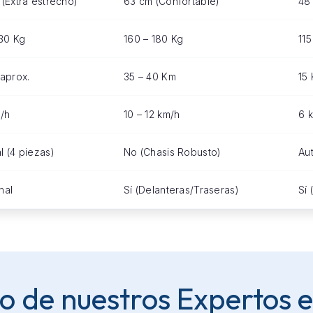
(Extra estrecho)
63 cm (Confortable)
48
130 Kg
160 – 180 Kg
115
aprox.
35 – 40 Km
15
/h
10 – 12 km/h
6 
 (4 piezas)
No (Chasis Robusto)
Au
nal
Sí (Delanteras/Traseras)
Sí 
ejo de nuestros Expertos 