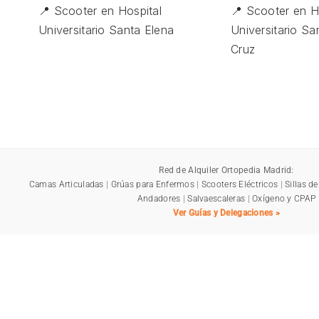
📍 Scooter en Hospital
📍 Scooter en H
Universitario Santa Elena
Universitario S
Cruz
Red de Alquiler Ortopedia Madrid:
Camas Articuladas
|
Grúas para Enfermos
|
Scooters Eléctricos
|
Sillas d
Andadores
|
Salvaescaleras
|
Oxígeno y CPAP
Ver Guías y Delegaciones »