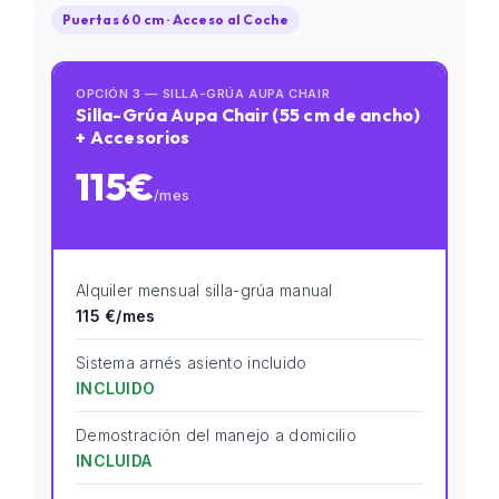
Puertas 60 cm · Acceso al Coche
OPCIÓN 3 — SILLA-GRÚA AUPA CHAIR
Silla-Grúa Aupa Chair (55 cm de ancho)
+ Accesorios
115€
/mes
Alquiler mensual silla-grúa manual
115 €/mes
Sistema arnés asiento incluido
INCLUIDO
Demostración del manejo a domicilio
INCLUIDA