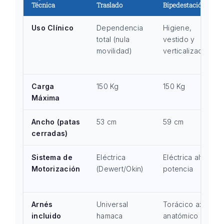
Técnica
Traslado
Bipedestación
Uso Clínico
Dependencia
Higiene,
total (nula
vestido y
movilidad)
verticalización
Carga
150 Kg
150 Kg
Máxima
Ancho (patas
53 cm
59 cm
cerradas)
Sistema de
Eléctrica
Eléctrica alta
Motorización
(Dewert/Okin)
potencia
Arnés
Universal
Torácico axial
incluido
hamaca
anatómico