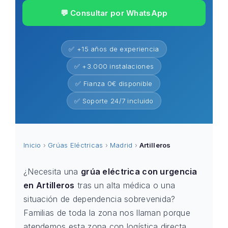
💬 Consultar por WhatsApp
✅ +15 años de experiencia
✅ +3.000 instalaciones
✅ Fianza 0€ disponible
✅ Soporte 24/7 incluido
Inicio
›
Grúas Eléctricas
›
Madrid
›
Artilleros
¿Necesita una
grúa eléctrica con urgencia
en Artilleros
tras un alta médica o una
situación de dependencia sobrevenida?
Familias de toda la zona nos llaman porque
atendemos esta zona con logística directa