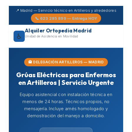
Skip
📍 Madrid — Servicio técnico en Artilleros y alrededores
to
📞 623 285 899 — Entrega HOY
content
Alquiler Ortopedia Madrid
♿
Unidad de Asistencia en Movilidad
🏥 DELEGACIÓN ARTILLEROS — MADRID
Grúas Eléctricas para Enfermos
en Artilleros | Servicio Urgente
Equipo asistencial con instalación técnica en
menos de 24 horas. Técnicos propios, no
mensajería. Incluye arnés homologado y
demostración del manejo a domicilio.