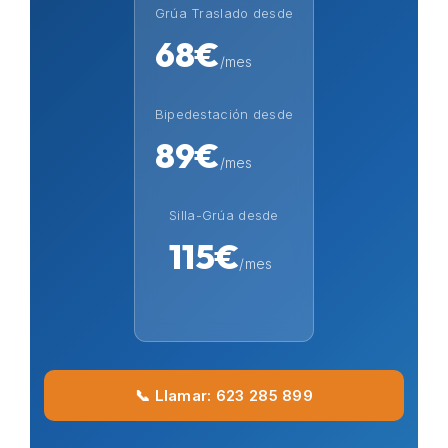
Grúa Traslado desde
68€
/mes
Bipedestación desde
89€
/mes
Silla-Grúa desde
115€
/mes
📞 Llamar: 623 285 899