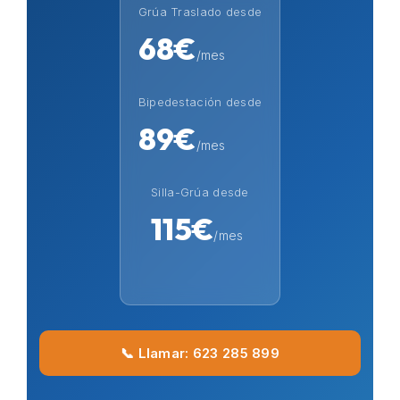
Grúa Traslado desde
68€
/mes
Bipedestación desde
89€
/mes
Silla-Grúa desde
115€
/mes
📞 Llamar: 623 285 899