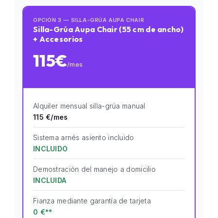
OPCIÓN 3 — SILLA-GRÚA AUPA CHAIR
Silla-Grúa Aupa Chair (55 cm de ancho)
+ Accesorios
115€
/mes
Alquiler mensual silla-grúa manual
115 €/mes
Sistema arnés asiento incluido
INCLUIDO
Demostración del manejo a domicilio
INCLUIDA
Fianza mediante garantía de tarjeta
0 €**