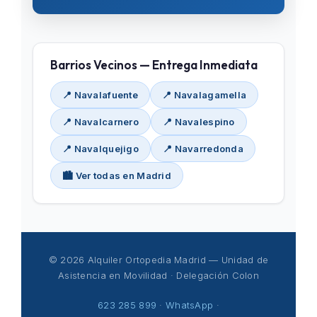
Barrios Vecinos — Entrega Inmediata
📍 Navalafuente
📍 Navalagamella
📍 Navalcarnero
📍 Navalespino
📍 Navalquejigo
📍 Navarredonda
🏙️ Ver todas en Madrid
© 2026 Alquiler Ortopedia Madrid — Unidad de
Asistencia en Movilidad · Delegación Colon
623 285 899
·
WhatsApp
·