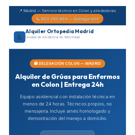
Skip
📍 Madrid — Servicio técnico en Colon y alrededores
to
📞 623 285 899 — Entrega HOY
content
Alquiler Ortopedia Madrid
♿
Unidad de Asistencia en Movilidad
🏥 DELEGACIÓN COLON — MADRID
Alquiler de Grúas para Enfermos
en Colon | Entrega 24h
Equipo asistencial con instalación técnica en
menos de 24 horas. Técnicos propios, no
mensajería. Incluye arnés homologado y
demostración del manejo a domicilio.