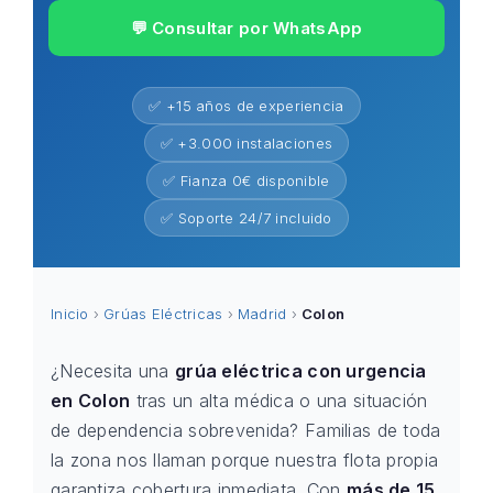
💬 Consultar por WhatsApp
✅ +15 años de experiencia
✅ +3.000 instalaciones
✅ Fianza 0€ disponible
✅ Soporte 24/7 incluido
Inicio
›
Grúas Eléctricas
›
Madrid
›
Colon
¿Necesita una
grúa eléctrica con urgencia
en Colon
tras un alta médica o una situación
de dependencia sobrevenida? Familias de toda
la zona nos llaman porque nuestra flota propia
garantiza cobertura inmediata. Con
más de 15