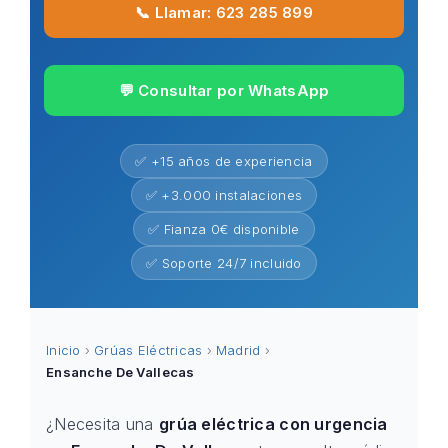
📞 Llamar: 623 285 899
💬 Consultar por WhatsApp
✅ +15 años de experiencia
✅ +3.000 instalaciones
✅ Fianza 0€ disponible
✅ Soporte 24/7 incluido
Inicio
›
Grúas Eléctricas
›
Madrid
›
Ensanche De Vallecas
¿Necesita una
grúa eléctrica con urgencia