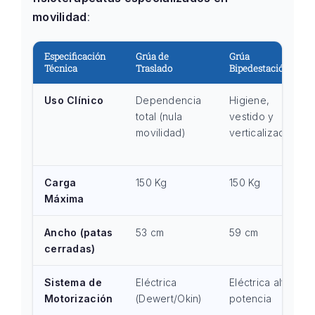
movilidad
:
Especificación
Grúa de
Grúa
Técnica
Traslado
Bipedestación
Uso Clínico
Dependencia
Higiene,
total (nula
vestido y
movilidad)
verticalización
Carga
150 Kg
150 Kg
Máxima
Ancho (patas
53 cm
59 cm
cerradas)
Sistema de
Eléctrica
Eléctrica alta
Motorización
(Dewert/Okin)
potencia