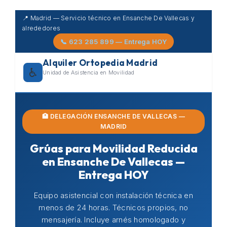
Skip
📍 Madrid — Servicio técnico en Ensanche De Vallecas y
to
alrededores
content
📞 623 285 899 — Entrega HOY
Alquiler Ortopedia Madrid
♿
Unidad de Asistencia en Movilidad
🏥 DELEGACIÓN ENSANCHE DE VALLECAS —
MADRID
Grúas para Movilidad Reducida
en Ensanche De Vallecas —
Entrega HOY
Equipo asistencial con instalación técnica en
menos de 24 horas. Técnicos propios, no
mensajería. Incluye arnés homologado y