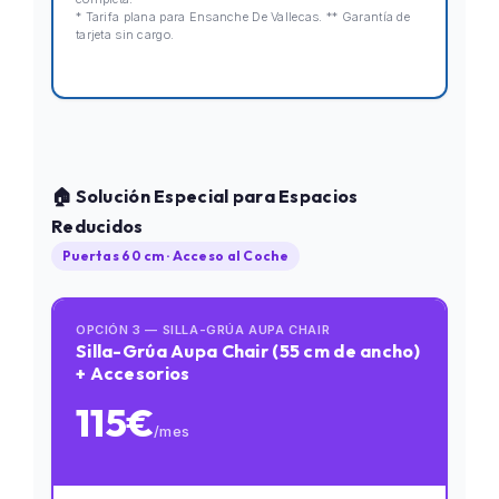
* Tarifa plana para Ensanche De Vallecas. ** Garantía de
tarjeta sin cargo.
🏠 Solución Especial para Espacios
Reducidos
Puertas 60 cm · Acceso al Coche
OPCIÓN 3 — SILLA-GRÚA AUPA CHAIR
Silla-Grúa Aupa Chair (55 cm de ancho)
+ Accesorios
115€
/mes