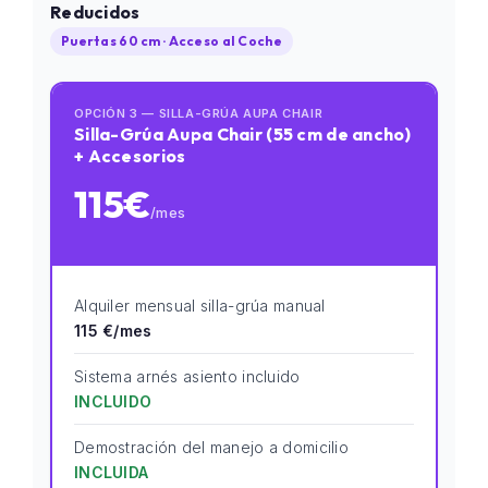
Reducidos
Puertas 60 cm · Acceso al Coche
OPCIÓN 3 — SILLA-GRÚA AUPA CHAIR
Silla-Grúa Aupa Chair (55 cm de ancho)
+ Accesorios
115€
/mes
Alquiler mensual silla-grúa manual
115 €/mes
Sistema arnés asiento incluido
INCLUIDO
Demostración del manejo a domicilio
INCLUIDA