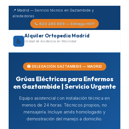
Skip
📍 Madrid — Servicio técnico en Gaztambide y
to
alrededores
content
📞 623 285 899 — Entrega HOY
Alquiler Ortopedia Madrid
♿
Unidad de Asistencia en Movilidad
🏥 DELEGACIÓN GAZTAMBIDE — MADRID
Grúas Eléctricas para Enfermos
en Gaztambide | Servicio Urgente
Equipo asistencial con instalación técnica en
menos de 24 horas. Técnicos propios, no
mensajería. Incluye arnés homologado y
demostración del manejo a domicilio.