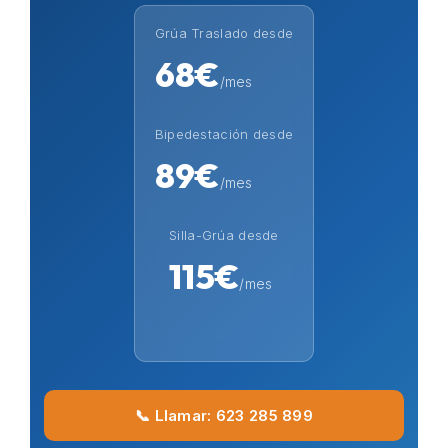
Grúa Traslado desde
68€
/mes
Bipedestación desde
89€
/mes
Silla-Grúa desde
115€
/mes
📞 Llamar: 623 285 899