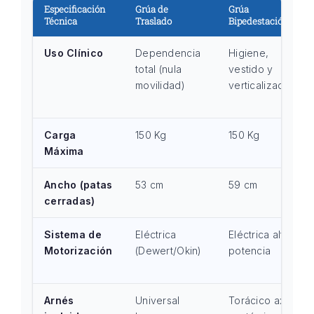
Especificación
Grúa de
Grúa
Técnica
Traslado
Bipedestación
Uso Clínico
Dependencia
Higiene,
total (nula
vestido y
movilidad)
verticalización
Carga
150 Kg
150 Kg
Máxima
Ancho (patas
53 cm
59 cm
cerradas)
Sistema de
Eléctrica
Eléctrica alta
Motorización
(Dewert/Okin)
potencia
Arnés
Universal
Torácico axial